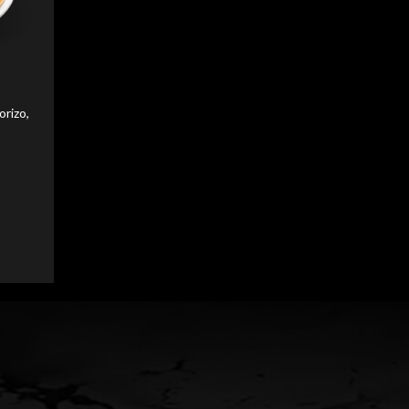
liser
liser
orizo,
liser