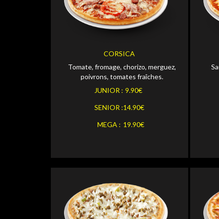
Personnaliser
JUNIOR
JUNI
Personnaliser
SENIOR
SENI
CORSICA
Tomate, fromage, chorizo, merguez,
Sa
Personnaliser
MEGA
MEGA
poivrons, tomates fraîches.
JUNIOR :
9.90€
SENIOR :
14.90€
MEGA :
19.90€