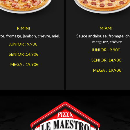
OR
Personna
JUNIOR
Personnaliser
OR
Personna
SENIOR
RIMINI
MIAMI
Personnaliser
e, fromage, jambon, chèvre, miel.
Sauce andalouse, fromage, ch
Personna
MEGA
merguez, chèvre.
JUNIOR :
9.90€
JUNIOR :
9.90€
SENIOR :
14.90€
SENIOR :
14.90€
MEGA :
19.90€
MEGA :
19.90€