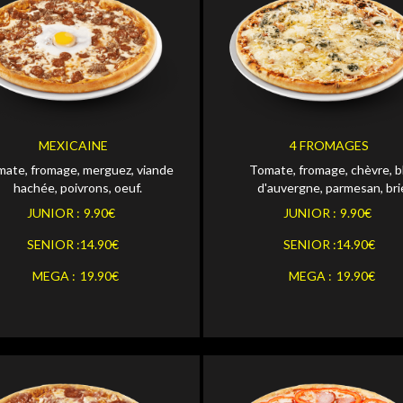
Personnaliser
Personna
OR
JUNIOR
Personnaliser
Personna
OR
SENIOR
MEXICAINE
4 FROMAGES
ate, fromage, merguez, viande
Tomate, fromage, chèvre, b
Personnaliser
Personna
MEGA
hachée, poivrons, oeuf.
d'auvergne, parmesan, bri
JUNIOR :
9.90€
JUNIOR :
9.90€
SENIOR :
14.90€
SENIOR :
14.90€
MEGA :
19.90€
MEGA :
19.90€