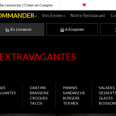
Se connecter
|
Créer un Compte
OMMANDER
Vos Envies
Notre Restaurant
Co
En Livraison
A Emporter
 EXTRAVAGANTES
SES
GRATINS
PANINIS
SALADES
VAGANTES
BRASSERIE
SANDWICHS
DESSERT
CROQUES
BURGERS
GLACES
TACOS
TEX MEX
BOISSON