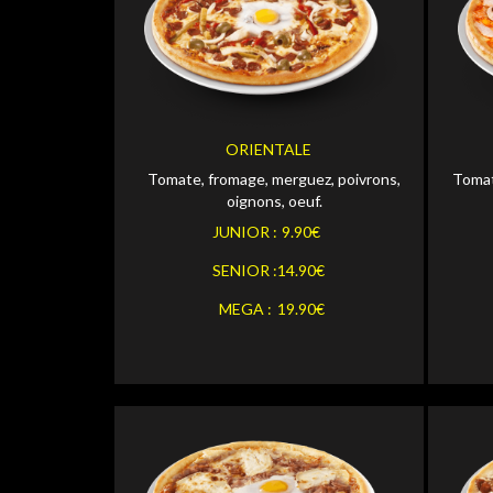
Personnaliser
JUNIOR
JUNI
Personnaliser
SENIOR
SENI
ORIENTALE
Tomate, fromage, merguez, poivrons,
Tomat
Personnaliser
MEGA
MEGA
oignons, oeuf.
JUNIOR :
9.90€
SENIOR :
14.90€
MEGA :
19.90€