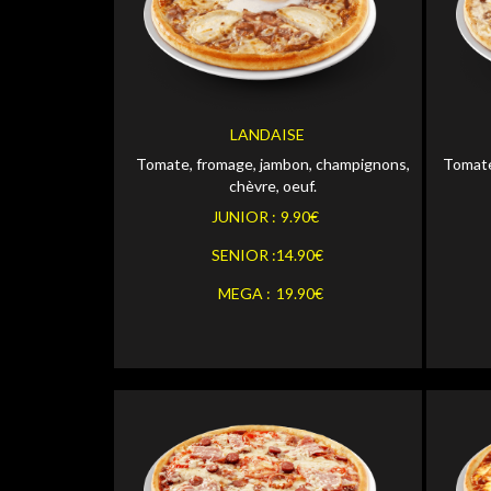
Personnaliser
JUNIOR
JUNI
Personnaliser
SENIOR
SENI
LANDAISE
Tomate, fromage, jambon, champignons,
Tomate
Personnaliser
MEGA
MEGA
chèvre, oeuf.
JUNIOR :
9.90€
SENIOR :
14.90€
MEGA :
19.90€