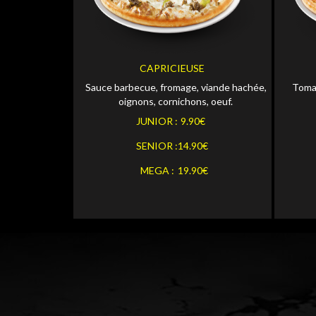
JUNI
Personnaliser
JUNIOR
SENI
Personnaliser
SENIOR
CAPRICIEUSE
MEGA
Sauce barbecue, fromage, viande hachée,
Tomat
Personnaliser
MEGA
oignons, cornichons, oeuf.
JUNIOR :
9.90€
SENIOR :
14.90€
MEGA :
19.90€