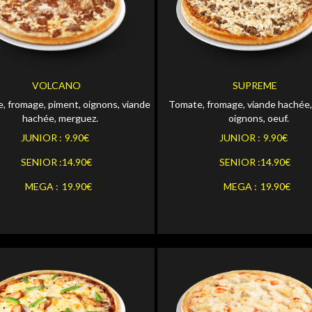
Personnaliser
Personna
OR
JUNIOR
Personnaliser
Personna
OR
SENIOR
VOLCANO
SUPREME
, fromage, piment, oignons, viande
Tomate, fromage, viande hachée,
Personnaliser
Personna
MEGA
hachée, merguez.
oignons, oeuf.
JUNIOR :
9.90€
JUNIOR :
9.90€
SENIOR :
14.90€
SENIOR :
14.90€
MEGA :
19.90€
MEGA :
19.90€