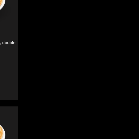
liser
liser
, double
liser