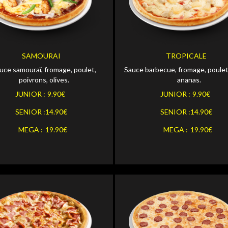
Personnaliser
Personna
OR
JUNIOR
Personnaliser
Personna
OR
SENIOR
SAMOURAI
TROPICALE
uce samouraï, fromage, poulet,
Sauce barbecue, fromage, poulet
Personnaliser
Personna
MEGA
poivrons, olives.
ananas.
JUNIOR :
9.90€
JUNIOR :
9.90€
SENIOR :
14.90€
SENIOR :
14.90€
MEGA :
19.90€
MEGA :
19.90€
Personnaliser