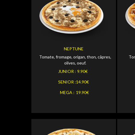
Personnaliser
JUNIOR
JUNI
Personnaliser
SENIOR
SENI
NEPTUNE
Tomate, fromage, origan, thon, câpres,
Tom
Personnaliser
MEGA
MEGA
olives, oeuf.
JUNIOR :
9.90€
SENIOR :
14.90€
MEGA :
19.90€