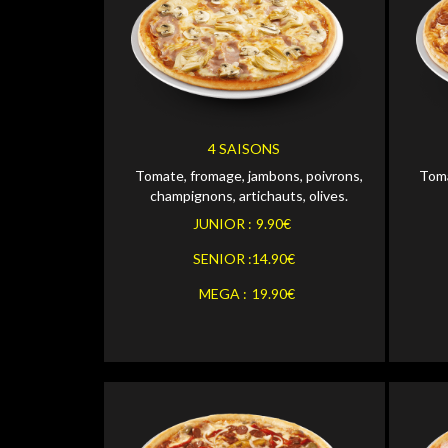
Personnaliser
JUNIOR
JUNI
Personnaliser
SENIOR
SENI
4 SAISONS
Tomate, fromage, jambons, poivrons,
Toma
Personnaliser
MEGA
MEGA
champignons, artichauts, olives.
JUNIOR :
9.90€
SENIOR :
14.90€
MEGA :
19.90€