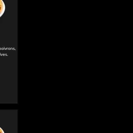
liser
liser
oivrons,
ives.
liser