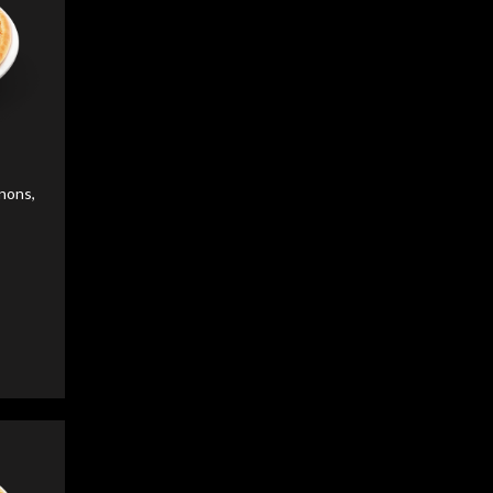
liser
liser
nons,
liser