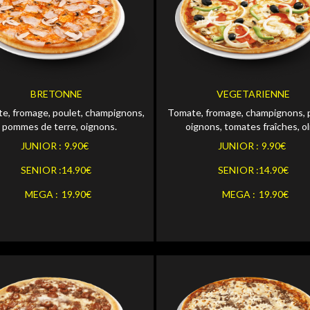
Personnaliser
OR
Personna
JUNIOR
Personnaliser
OR
Personna
SENIOR
BRETONNE
VEGETARIENNE
e, fromage, poulet, champignons,
Tomate, fromage, champignons, p
Personnaliser
pommes de terre, oignons.
oignons, tomates fraîches, ol
Personna
MEGA
JUNIOR :
9.90€
JUNIOR :
9.90€
SENIOR :
14.90€
SENIOR :
14.90€
MEGA :
19.90€
MEGA :
19.90€