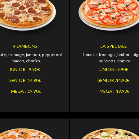
Personnaliser
Personna
OR
JUNIOR
Personnaliser
Personna
OR
SENIOR
4 JAMBONS
LA SPECIALE
te, fromage, jambon, pepperoni,
Tomate, fromage, jambon, oig
Personnaliser
Personna
MEGA
bacon, chorizo.
poivrons, chèvre.
JUNIOR :
9.90€
JUNIOR :
9.90€
SENIOR :
14.90€
SENIOR :
14.90€
MEGA :
19.90€
MEGA :
19.90€